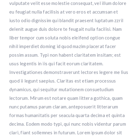
vulputate velit esse molestie consequat, vel illum dolore
eu feugiat nulla facilisis at vero eros et accumsan et
iusto odio dignissim qui blandit praesent luptatum zzril
delenit augue duis dolore te feugait nulla facilisi. Nam
liber tempor cum soluta nobis eleifend option congue
nihil imperdiet doming id quod mazim placerat facer
possim assum. Typi non habent claritatem insitam; est
usus legentis in iis qui facit eorum claritatem.
Investigationes demonstraverunt lectores legere me lius
quod ii legunt saepius. Claritas est etiam processus
dynamicus, qui sequitur mutationem consuetudium
lectorum. Mirum est notare quam littera gothica, quam
nunc putamus parum claram, anteposuerit litterarum
formas humanitatis per seacula quarta decima et quinta
decima. Eodem modo typi, qui nunc nobis videntur parum
clari, fiant sollemnes in futurum. Lorem ipsum dolor sit