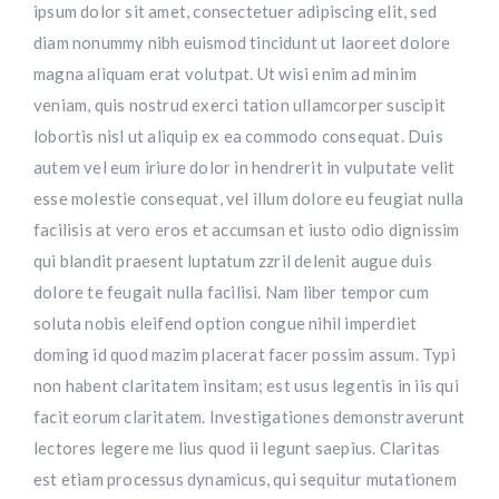
ipsum dolor sit amet, consectetuer adipiscing elit, sed
diam nonummy nibh euismod tincidunt ut laoreet dolore
magna aliquam erat volutpat. Ut wisi enim ad minim
veniam, quis nostrud exerci tation ullamcorper suscipit
lobortis nisl ut aliquip ex ea commodo consequat. Duis
autem vel eum iriure dolor in hendrerit in vulputate velit
esse molestie consequat, vel illum dolore eu feugiat nulla
facilisis at vero eros et accumsan et iusto odio dignissim
qui blandit praesent luptatum zzril delenit augue duis
dolore te feugait nulla facilisi. Nam liber tempor cum
soluta nobis eleifend option congue nihil imperdiet
doming id quod mazim placerat facer possim assum. Typi
non habent claritatem insitam; est usus legentis in iis qui
facit eorum claritatem. Investigationes demonstraverunt
lectores legere me lius quod ii legunt saepius. Claritas
est etiam processus dynamicus, qui sequitur mutationem