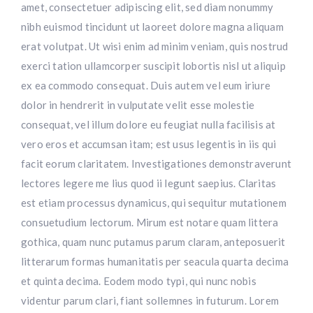
amet, consectetuer adipiscing elit, sed diam nonummy
nibh euismod tincidunt ut laoreet dolore magna aliquam
erat volutpat. Ut wisi enim ad minim veniam, quis nostrud
exerci tation ullamcorper suscipit lobortis nisl ut aliquip
ex ea commodo consequat. Duis autem vel eum iriure
dolor in hendrerit in vulputate velit esse molestie
consequat, vel illum dolore eu feugiat nulla facilisis at
vero eros et accumsan itam; est usus legentis in iis qui
facit eorum claritatem. Investigationes demonstraverunt
lectores legere me lius quod ii legunt saepius. Claritas
est etiam processus dynamicus, qui sequitur mutationem
consuetudium lectorum. Mirum est notare quam littera
gothica, quam nunc putamus parum claram, anteposuerit
litterarum formas humanitatis per seacula quarta decima
et quinta decima. Eodem modo typi, qui nunc nobis
videntur parum clari, fiant sollemnes in futurum. Lorem