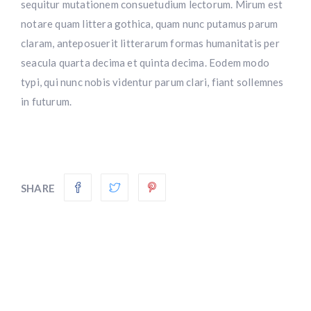
sequitur mutationem consuetudium lectorum. Mirum est
notare quam littera gothica, quam nunc putamus parum
claram, anteposuerit litterarum formas humanitatis per
seacula quarta decima et quinta decima. Eodem modo
typi, qui nunc nobis videntur parum clari, fiant sollemnes
in futurum.
SHARE